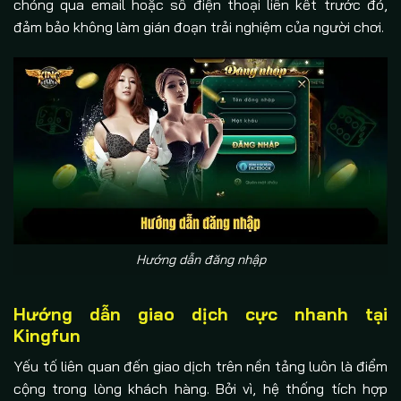
chóng qua email hoặc số điện thoại liên kết trước đó,
đảm bảo không làm gián đoạn trải nghiệm của người chơi.
Hướng dẫn đăng nhập
Hướng dẫn giao dịch cực nhanh tại
Kingfun
Yếu tố liên quan đến giao dịch trên nền tảng luôn là điểm
cộng trong lòng khách hàng. Bởi vì, hệ thống tích hợp