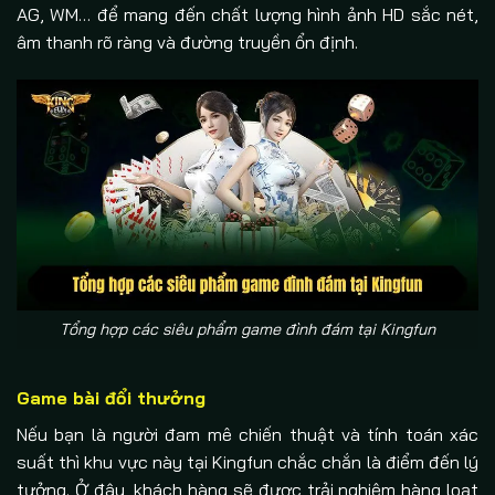
AG, WM… để mang đến chất lượng hình ảnh HD sắc nét,
âm thanh rõ ràng và đường truyền ổn định.
Tổng hợp các siêu phẩm game đình đám tại Kingfun
Game bài đổi thưởng
Nếu bạn là người đam mê chiến thuật và tính toán xác
suất thì khu vực này tại Kingfun chắc chắn là điểm đến lý
tưởng. Ở đây, khách hàng sẽ được trải nghiệm hàng loạt