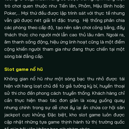
trò chơi quen thuộc như Tiến lên, Phỏm, Mậu Bình hoặc
Poker,… Mọi thứ đều được lập trình sát với thực tế nhưng
vẫn giữ được nét giải trí đặc trưng.
Hệ thống phân chia
các phòng theo cấp độ, tạo nên sân chơi công bằng, đầy
thách thức cho người mới lẫn cao thủ lâu năm. Ngoài ra,
âm thanh sống động, hiệu ứng linh hoạt cũng là một điểm
cộng khiến người tham gia như đang thực chiến tại một
sòng bài đẳng cấp.
Slot game nổ hũ
Không gian nổ hũ như một sòng bạc thu nhỏ được tái
hiện với hàng loạt chủ đề từ giả tưởng kỳ bí, huyền thoại
sử thi cho đến phong cách truyền thống. Khách hàng chỉ
cần thực hiện thao tác đơn giản là xoay guồng quay
nhưng chính trong sự dễ chơi ấy lại ẩn chứa cơ hội săn
jackpot cực khủng. Đặc biệt, kho slot game luôn được
cập nhật những tựa game thịnh hành từ thị trường quốc