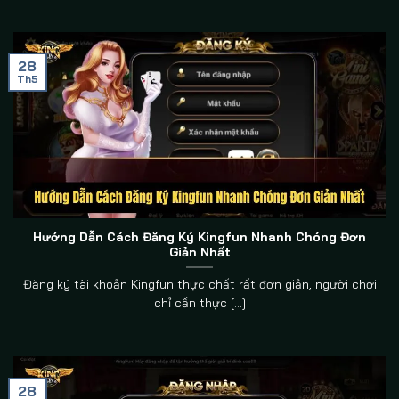
28
Th5
Hướng Dẫn Cách Đăng Ký Kingfun Nhanh Chóng Đơn
Giản Nhất
Đăng ký tài khoản Kingfun thực chất rất đơn giản, người chơi
chỉ cần thực [...]
28