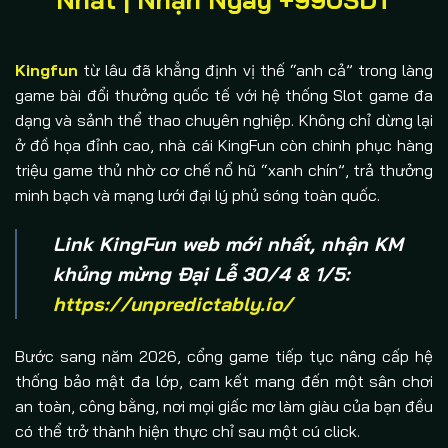
Kingfun
từ lâu đã khẳng định vị thế “anh cả” trong làng
game bài đổi thưởng quốc tế với hệ thống Slot game đa
dạng và sảnh thể thao chuyên nghiệp. Không chỉ dừng lại
ở đồ họa đỉnh cao, nhà cái KingFun còn chinh phục hàng
triệu game thủ nhờ cơ chế nổ hũ “xanh chín”, trả thưởng
minh bạch và mạng lưới đại lý phủ sóng toàn quốc.
Link KingFun web mới nhất, nhận KM
khủng mừng Đại Lễ 30/4 & 1/5:
https://unpredictably.io/
Bước sang năm 2026, cổng game tiếp tục nâng cấp hệ
thống bảo mật đa lớp, cam kết mang đến một sân chơi
an toàn, công bằng, nơi mọi giấc mơ làm giàu của bạn đều
có thể trở thành hiện thực chỉ sau một cú click.