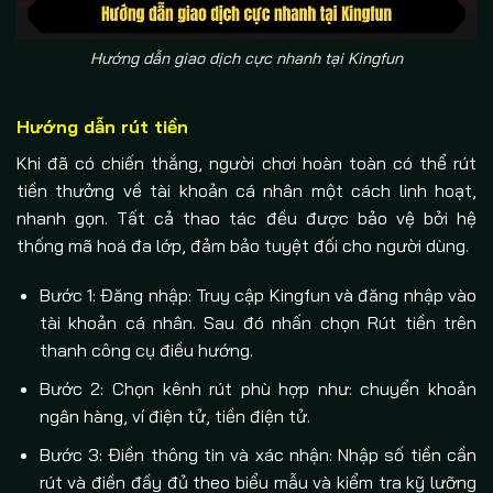
Hướng dẫn giao dịch cực nhanh tại Kingfun
Hướng dẫn rút tiền
Khi đã có chiến thắng, người chơi hoàn toàn có thể rút
tiền thưởng về tài khoản cá nhân một cách linh hoạt,
nhanh gọn. Tất cả thao tác đều được bảo vệ bởi hệ
thống mã hoá đa lớp, đảm bảo tuyệt đối cho người dùng.
Bước 1: Đăng nhập: Truy cập Kingfun và đăng nhập vào
tài khoản cá nhân. Sau đó nhấn chọn Rút tiền trên
thanh công cụ điều hướng.
Bước 2: Chọn kênh rút phù hợp như: chuyển khoản
ngân hàng, ví điện tử, tiền điện tử.
Bước 3: Điền thông tin và xác nhận: Nhập số tiền cần
rút và điền đầy đủ theo biểu mẫu và kiểm tra kỹ lưỡng