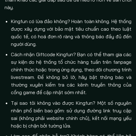
này.
Kingfun có lừa đảo không? Hoàn toàn không. Hệ thống
được xây dựng với bảo mật tiêu chuẩn cao theo luật
quốc tế, có hoá đơn rõ ràng và thông báo đầy đủ đến
người dùng.
Cách nhận Giftcode Kingfun? Bạn có thể tham gia các
sự kiện do hệ thống tổ chức hàng tuần trên fanpage
chính thức hoặc trong ứng dụng, theo dõi chương trình
livestream. Để không bỏ lỡ, hãy bật thông báo và
thường xuyên kiểm tra các kênh truyền thông của
cổng game để cập nhật sớm nhất.
Tại sao tôi không vào được Kingfun? Một số nguyên
nhân phổ biến bao gồm: sử dụng đường link truy cập
sai (không phải website chính chủ), kết nối mạng yếu
hoặc bị chặn bởi tường lửa.