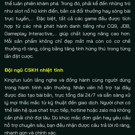
thể luân phiên khám phá. Trong đó, phải kể đến những trò
như slot nổ hũ kinh điển, bắn cá đổi thưởng hay sòng bài
trực tuyến,…
Đặc biệt, tất cả các game đều được tích
hợp từ các nhà phát hành danh tiếng như CQ9, JDB,
Gameplay Interactive,… giúp chất lượng nâng cao hơn.
Mỗi sản phẩm không chỉ đẹp mắt mà còn có cơ chế
thưởng rõ ràng, công bằng tăng tính hứng thú trong từng
lần đặt cược.
Đội ngũ CSKH nhiệt tình
Kingfun luôn lắng nghe và đồng hành cùng người dùng
trong hành trình săn thưởng. Nhân viên hỗ trợ tại đây
được đào tạo bài bản, trực tổng đài 24/7 và sẵn sàng xử
lý mọi thắc mắc từ kỹ thuật đến giao dịch. Người chơi có
thể liên hệ qua chat trực tiếp, hotline hoặc zalo mà không
cần phải chờ đợi lâu. Dù khúc mắc đơn giản hay yêu cầu
hỗ trợ chuyên sâu, bạn đều nhận được câu trả lời rõ ràng,
nhanh gọn và chính xác.