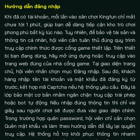
Hướng dẫn đăng nhập
Khi đã có tài khoản, mỗi lần vào sân chơi Kingfun chỉ mất
chưa tới 1 phút, giúp bạn dễ dàng tiếp cận kho trò chơi
phong phú bất kỳ lúc nào. Tuy nhiên, để bảo vệ tài sản và
thông tin cá nhân, hội viên cần tuân thủ đúng quy trình
truy cập chính thức được cổng game thiết lập.
Trên thiết
bị bạn đang dùng, hãy mở ứng dụng hoặc truy cập vào
trang web đúng của nhà cổng game. Tại giao diện trang
chủ, hội viên nhấn chọn mục Đăng nhập. Sau đó, khách
hàng nhập tên tài khoản và mật khẩu đã đăng ký từ
trước, kết hợp mã Captcha nếu hệ thống yêu cầu. Đây là
lớp bảo mật cơ bản nhằm ngăn chặn truy cập trái phép
hoặc bot tự động.
Nếu nhập đúng thông tin thì chỉ vài
giây sau người chơi sẽ được đưa vào giao diện chính.
Trong trường hợp quên password, hội viên chỉ cần chọn
Quên mật khẩu và làm theo hướng dẫn để lấy lại quyền
truy cập. Hệ thống hỗ trợ khôi phục thông tin nhanh