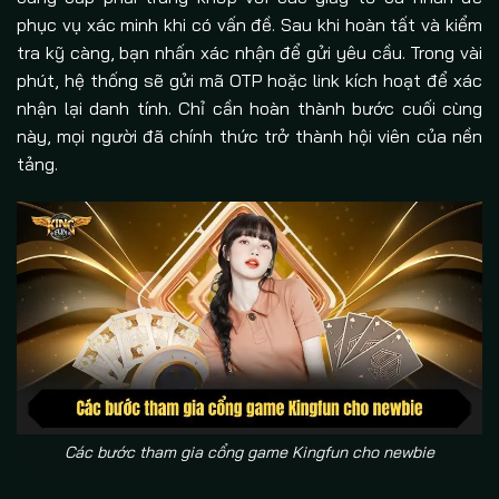
phục vụ xác minh khi có vấn đề.
Sau khi hoàn tất và kiểm
tra kỹ càng, bạn nhấn xác nhận để gửi yêu cầu. Trong vài
phút, hệ thống sẽ gửi mã OTP hoặc link kích hoạt để xác
nhận lại danh tính. Chỉ cần hoàn thành bước cuối cùng
này, mọi người đã chính thức trở thành hội viên của nền
tảng.
Các bước tham gia cổng game Kingfun cho newbie