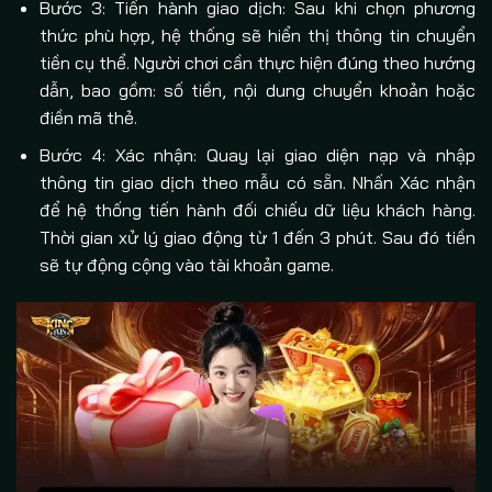
Bước 3: Tiến hành giao dịch: Sau khi chọn phương
thức phù hợp, hệ thống sẽ hiển thị thông tin chuyển
tiền cụ thể. Người chơi cần thực hiện đúng theo hướng
dẫn, bao gồm: số tiền, nội dung chuyển khoản hoặc
điền mã thẻ.
Bước 4: Xác nhận: Quay lại giao diện nạp và nhập
thông tin giao dịch theo mẫu có sẵn. Nhấn Xác nhận
để hệ thống tiến hành đối chiếu dữ liệu khách hàng.
Thời gian xử lý giao động từ 1 đến 3 phút. Sau đó tiền
sẽ tự động cộng vào tài khoản game.