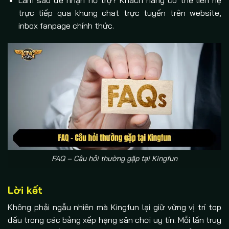
Làm sao để nhận hỗ trợ? Khách hàng có thể liên hệ
trực tiếp qua khung chat trực tuyến trên website,
inbox fanpage chính thức.
FAQ – Câu hỏi thường gặp tại Kingfun
Lời kết
Không phải ngẫu nhiên mà Kingfun lại giữ vững vị trí top
đầu trong các bảng xếp hạng sân chơi uy tín. Mỗi lần truy