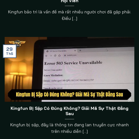
Hội Viên
Kingfun bảo trì là vấn đề mà rất nhiều người chơi đã gặp phải.
Điều [...]
29
Th5
Kingfun Bị Sập Có Đúng Không? Giải Mã Sự Thật Đằng
Sau
Kingfun bị sập, đây là thông tin đang lan truyền cực nhanh
trên nhiều diễn [...]