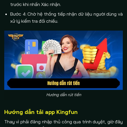
trước khi nhấn Xác nhận.
Bước 4: Chờ hệ thống tiếp nhận dữ liệu người dùng và
xử lý kiểm tra đối chiếu.
Hướng dẫn rút tiền
Hướng dẫn tải app Kingfun
Thay vì phải đăng nhập thủ công qua trình duyệt, giờ đây